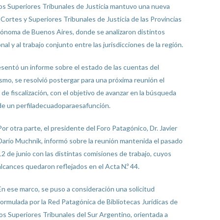
os Superiores Tribunales de Justicia mantuvo una nueva
 Cortes y Superiores Tribunales de Justicia de las Provincias
utónoma de Buenos Aires, donde se analizaron distintos
nal y al trabajo conjunto entre las jurisdicciones de la región.
esentó un informe sobre el estado de las cuentas del
mo, se resolvió postergar para una próxima reunión el
de fiscalización, con el objetivo de avanzar en la búsqueda
de un perfiladecuadoparaesafunción.
Por otra parte, el presidente del Foro Patagónico, Dr. Javier
Darío Muchnik, informó sobre la reunión mantenida el pasado
12 de junio con las distintas comisiones de trabajo, cuyos
alcances quedaron reflejados en el Acta N.º 44.
En ese marco, se puso a consideración una solicitud
formulada por la Red Patagónica de Bibliotecas Jurídicas de
los Superiores Tribunales del Sur Argentino, orientada a