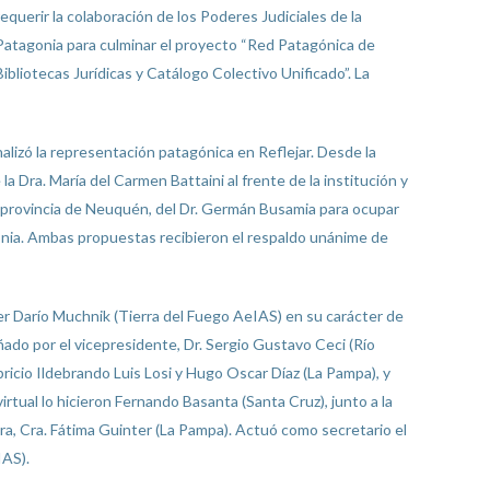
requerir la colaboración de los Poderes Judiciales de la
Patagonia para culminar el proyecto “Red Patagónica de
Bibliotecas Jurídicas y Catálogo Colectivo Unificado”. La
lizó la representación patagónica en Reflejar. Desde la
a Dra. María del Carmen Battaini al frente de la institución y
la provincia de Neuquén, del Dr. Germán Busamia para ocupar
onia. Ambas propuestas recibieron el respaldo unánime de
ier Darío Muchnik (Tierra del Fuego AeIAS) en su carácter de
ado por el vicepresidente, Dr. Sergio Gustavo Ceci (Río
ricio Ildebrando Luis Losi y Hugo Oscar Díaz (La Pampa), y
ual lo hicieron Fernando Basanta (Santa Cruz), junto a la
era, Cra. Fátima Guinter (La Pampa). Actuó como secretario el
IAS).